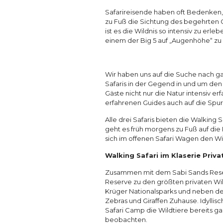
Safarireisende haben oft Bedenken, d
zu Fuß die Sichtung des begehrten G
ist es die Wildnis so intensiv zu er
einem der Big 5 auf „Augenhöhe“ z
Wir haben uns auf die Suche nach 
Safaris in der Gegend in und um de
Gäste nicht nur die Natur intensiv er
erfahrenen Guides auch auf die Spu
Alle drei Safaris bieten die Walking 
geht es früh morgens zu Fuß auf di
sich im offenen Safari Wagen den W
Walking Safari im Klaserie Priv
Zusammen mit dem Sabi Sands Reserv
Reserve zu den größten privaten Wild
Krüger Nationalsparks und neben den 
Zebras und Giraffen Zuhause. Idyllis
Safari Camp die Wildtiere bereits g
beobachten.