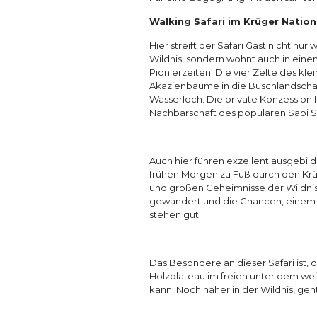
Walking Safari im Krüger Nation
Hier streift der Safari Gast nicht nur
Wildnis, sondern wohnt auch in eine
Pionierzeiten. Die vier Zelte des kl
Akazienbäume in die Buschlandschaft
Wasserloch. Die private Konzession l
Nachbarschaft des populären Sabi S
Auch hier führen exzellent ausgebil
frühen Morgen zu Fuß durch den Krüg
und großen Geheimnisse der Wildnis e
gewandert und die Chancen, einem
stehen gut.
Das Besondere an dieser Safari ist, 
Holzplateau im freien unter dem we
kann. Noch näher in der Wildnis, geht