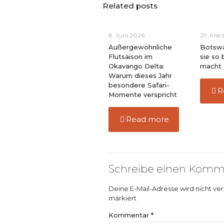
Related posts
8. Juni 2026
29. Mär
Außergewöhnliche
Botswa
Flutsaison im
sie so
Okavango Delta:
macht
Warum dieses Jahr
besondere Safari-
R
Momente verspricht
Read more
Schreibe einen Komm
Deine E-Mail-Adresse wird nicht verö
markiert
Kommentar
*