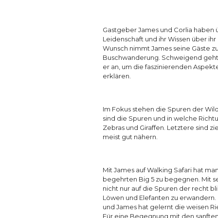
Gastgeber James und Corlia haben üb
Leidenschaft und ihr Wissen über ihr 
Wunsch nimmt James seine Gäste zu
Buschwanderung. Schweigend geht es
er an, um die faszinierenden Aspekte
erklären.
Im Fokus stehen die Spuren der Wildt
sind die Spuren und in welche Richt
Zebras und Giraffen. Letztere sind z
meist gut nähern.
Mit James auf Walking Safari hat m
begehrten Big 5 zu begegnen. Mit sei
nicht nur auf die Spuren der recht 
Löwen und Elefanten zu erwandern. 
und James hat gelernt die weisen Rie
Für eine Begegnung mit den sanften 