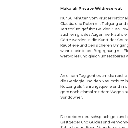
Makalali Private Wildreservat
Nur 30 Minuten vom Krüger Nationalp
Claudia und Robin mit Tiefgang und 
Territorium geführt.Bei der Bush Lov
auch ein großes Augenmerk auf die 
Gäste werden in die Kunst des Spure
Raubtiere und den sicheren Umgang 
wahrscheinlichen Begegnung mit Elef
wertvolles und gleich umsetzbares W
An einem Tag geht es um die reiche
die Geologie und den Naturschutz im
Nutzung als Nahrungsquelle und in d
gern noch einmal mit dem Wagen auf 
Sundowner.
Die beiden deutschsprachigen und e
Gastgeber und Guides und verwöhnen i
Safari-Lodge.Beim Abendessen um d