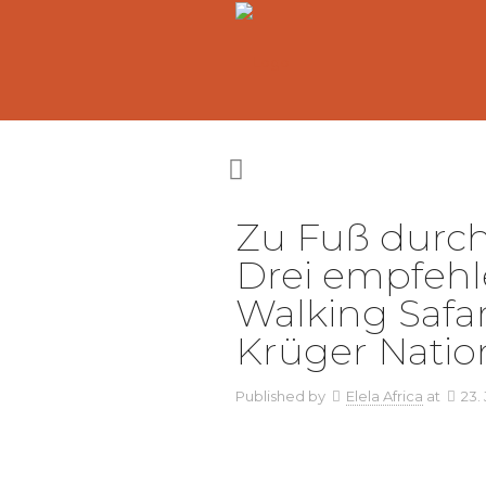
Zu Fuß durch
Drei empfeh
Walking Safar
Krüger Natio
Published by
Elela Africa
at
23.