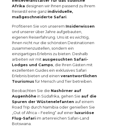
Reiseveranstalter für das südliche
Afrika
designen wir Ihnen passend zu Ihrem
Reisestil eine ganz
individuelle,
maßgeschneiderte Safari
.
Profitieren Sie von unserem
Insiderwissen
und unserer über Jahre aufgebauten,
eigenen Reiserfahrung. Uns ist es wichtig,
Ihnen nicht nur die schönsten Destinationen
zusammenzustellen, sondern ein
einzigartiges Erlebnis zu bieten. Deshalb
arbeiten wir mit
ausgesuchten Safari-
Lodges und Camps
, die Ihren Gästen mit
exzellenten Guides ein exklusives Safari
Erlebnis bieten und einen
verantwortlichen
Tourismus
für Mensch und Tier betreiben.
Beobachten Sie die
Nashörner auf
Augenhöhe
in Südafrika, gehen Sie
auf die
Spuren der Wüstenelefanten
auf einem
Road Trip durch Namibia oder genießen Sie
„Out of Africa – Feeling“ auf einer
luxuriöse
Flug-Safari
im artenreichen Safari-Land
Botswana.