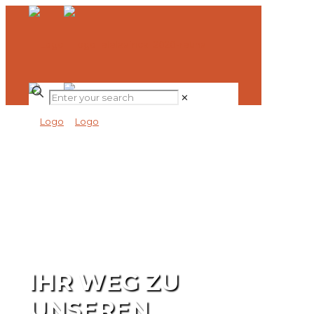
✕
IHR WEG ZU
UNSEREN