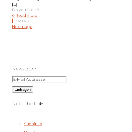
[…]
Do you like it?
0
Read more
1
2
3
4
5
6
7
8
Next page
Newsletter
Nützliche Links
Südafrika