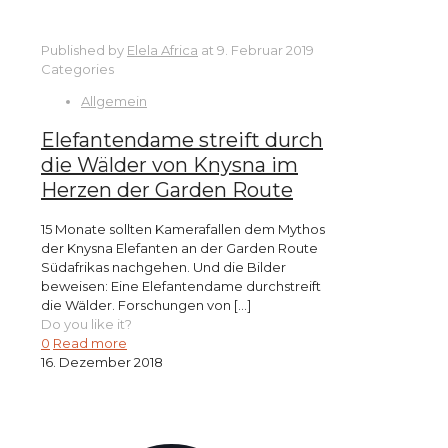
Published by
Elela Africa
at
9. Februar 2019
Categories
Allgemein
Elefantendame streift durch
die Wälder von Knysna im
Herzen der Garden Route
15 Monate sollten Kamerafallen dem Mythos
der Knysna Elefanten an der Garden Route
Südafrikas nachgehen. Und die Bilder
beweisen: Eine Elefantendame durchstreift
die Wälder. Forschungen von
[…]
Do you like it?
0
Read more
16. Dezember 2018