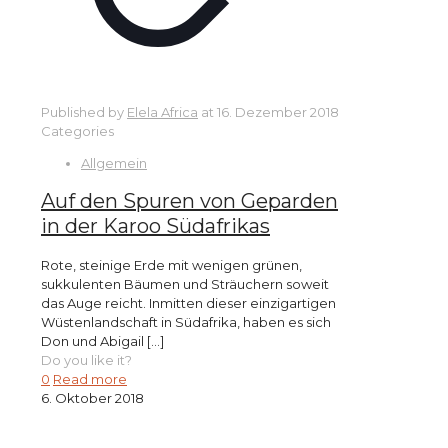
Published by
Elela Africa
at
16. Dezember 2018
Categories
Allgemein
Auf den Spuren von Geparden
in der Karoo Südafrikas
Rote, steinige Erde mit wenigen grünen,
sukkulenten Bäumen und Sträuchern soweit
das Auge reicht. Inmitten dieser einzigartigen
Wüstenlandschaft in Südafrika, haben es sich
Don und Abigail
[…]
Do you like it?
0
Read more
6. Oktober 2018