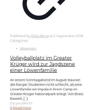
Published by
Elela Africa
at
2. September 2018
Categories
Allgemein
Volleyballplatz im Greater
Krüger wird zur Jagdszene
einer Löwenfamilie
An einem Sonntagabend im August staunen
die Ranger Studenten nicht schlecht, als eine
Löwenfamilie ein Impala in ihrem Camp im
Greater Krüger Nationalpark erlegt. Von Brass
Bassett,
[…]
Do you like it?
0
Read more