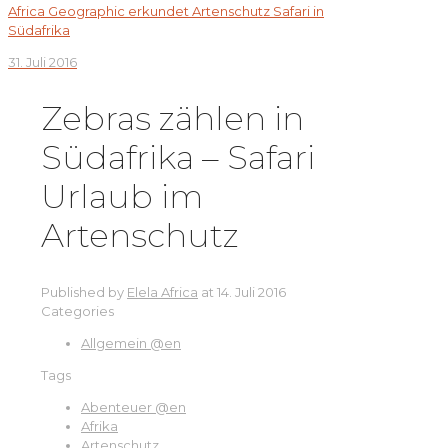
Africa Geographic erkundet Artenschutz Safari in
Südafrika
31. Juli 2016
Zebras zählen in
Südafrika – Safari
Urlaub im
Artenschutz
Published by
Elela Africa
at
14. Juli 2016
Categories
Allgemein @en
Tags
Abenteuer @en
Afrika
Artenschutz