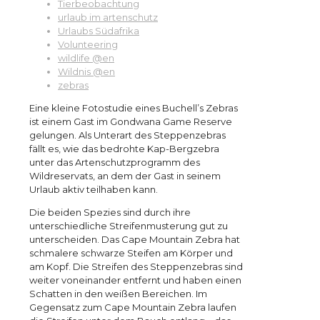
Tierbeobachtung
urlaub im artenschutz
Urlaubs Südafrika
Volunteering
wildlife @en
Wildnis @en
zebras
Eine kleine Fotostudie eines Buchell’s Zebras
ist einem Gast im Gondwana Game Reserve
gelungen. Als Unterart des Steppenzebras
fällt es, wie das bedrohte Kap-Bergzebra
unter das Artenschutzprogramm des
Wildreservats, an dem der Gast in seinem
Urlaub aktiv teilhaben kann.
Die beiden Spezies sind durch ihre
unterschiedliche Streifenmusterung gut zu
unterscheiden. Das Cape Mountain Zebra hat
schmalere schwarze Steifen am Körper und
am Kopf. Die Streifen des Steppenzebras sind
weiter voneinander entfernt und haben einen
Schatten in den weißen Bereichen. Im
Gegensatz zum Cape Mountain Zebra laufen