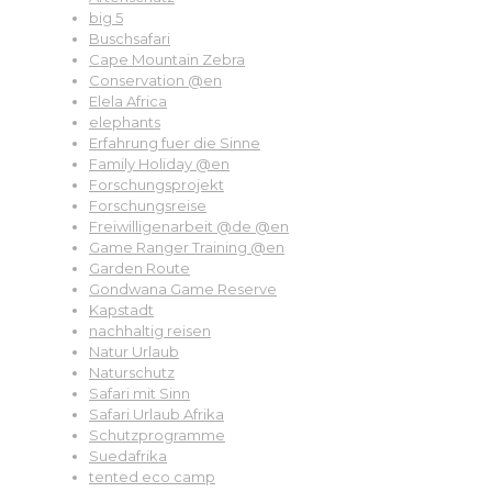
big 5
Buschsafari
Cape Mountain Zebra
Conservation @en
Elela Africa
elephants
Erfahrung fuer die Sinne
Family Holiday @en
Forschungsprojekt
Forschungsreise
Freiwilligenarbeit @de @en
Game Ranger Training @en
Garden Route
Gondwana Game Reserve
Kapstadt
nachhaltig reisen
Natur Urlaub
Naturschutz
Safari mit Sinn
Safari Urlaub Afrika
Schutzprogramme
Suedafrika
tented eco camp