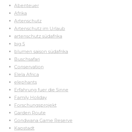
Abenteuer
Afrika
Artenschutz
Artenschutz im Urlaub
artenschutz südafrika
big 5
blumen saison südafrika
Buschsafari
Conservation
Elela Africa
elephants
Erfahrung fuer die Sinne
Family Holiday
Forschungsprojekt
Garden Route
Gondwana Game Reserve
Kapstadt