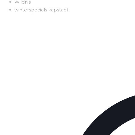
Wildnis
winterspecials kapstadt