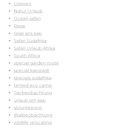
Loewen
Natur Urlaub
Ocean safari
Reise
reise ans kap
Safari Südafrika
Safari Urlaub Afrika
South Africa
special garden route
special kapstadt
specials südafrika
tented eco camp
Tierbeobachtung
urlaub am kap
Volunteering
Walbeobachtung
wildlife relocating