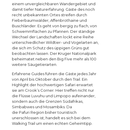
einem unvergleichbaren Wandergebiet und
damit tiefer Naturerfahrung. Gäste des noch
recht unbekannten Ortes streifen durch
Fieberbaumwälder, Affenbrothaine und
Buschländer. Es geht von bergig zu flach, von
Schwemmflächen zu Pfannen. Der ständige
Wechsel der Landschaften lockt eine Reihe
unterschiedlicher Wildtier- und Vogelarten an,
die sich im Schutz des üppigen Grüns gut
beobachten lassen. Der Kruger Nationalpark
beheimatet neben den Big Five mehr als 100
weitere Säugetierarten.
Erfahrene Guides führen die Gäste jedes Jahr
von April bis Oktober durch den Trail. Ein
Highlight der hochwertigen Safari erwartet
sie am Crook’s Corner. Hier treffen nicht nur
die Flüsse Luvuhu und Limpopo aufeinander,
sondern auch die Grenzen Südafrikas,
Simbabwes und Mosambiks. Da
die Pafuri Region bisher touristisch
unerschlossen ist, handelt es sich bei dem
Walking Trail um einen echten Geheimtipp.