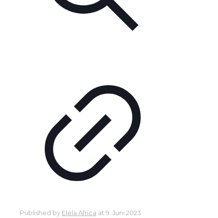
Published by
Elela Africa
at
9. Juni 2023