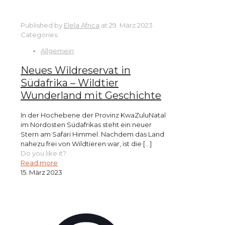
Published by
Elela Africa
at
29. März 2023
Categories
Allgemein
Neues Wildreservat in
Südafrika – Wildtier
Wunderland mit Geschichte
In der Hochebene der Provinz KwaZuluNatal
im Nordosten Südafrikas steht ein neuer
Stern am Safari Himmel. Nachdem das Land
nahezu frei von Wildtieren war, ist die
[…]
Do you like it?
Read more
15. März 2023