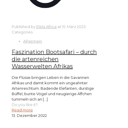
Published by
Elela Africa
at
15. März 2023
Categories
Allgemein
Faszination Bootsafari – durch
die artenreichen
Wasserwelten Afrikas
Die Flüsse bringen Leben in die Savannen
Afrikas und damit kommt ein ungeahnter
Artenreichtum. Badende Elefanten, durstige
Büffel, bunte Vögel und neugierige Äffchen
tummeln sich an
[…]
Do you like it?
Read more
13. Dezember 2022