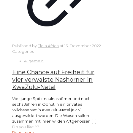
Published by
Elela Africa
at
13. Dezember 2022
Categories
Allgemein
Eine Chance auf Freiheit für
vier verwaiste Nashörner in
KwaZulu-Natal
Vier junge Spitzmaulnashörner sind nach
sechs Jahren in Obhut in ein privates
Wildreservat in KwaZulu-Natal (KZN)
ausgewildert worden. Die Waisen sollen
zusammen mit ihren wilden Artgenossen
[…]
Do you like it?
Read more