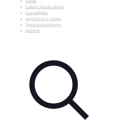
Reise
Safari Urlaub Afrika
Suedafrika
tented eco camp
Tierbeobachtung
Wildnis