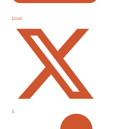
Email
X