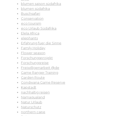
blumen saison südafrika
blumen südafrika
Buschsafari
Conservation
eco tourism
eco Urlaub Südafrika
Elela Africa
elephants
Erfahrung fuer die Sinne
Family Holiday
Flower season
Forschungsprojekt
Forschungsreise
Freiwilligenarbeit @de
Game Ranger Training
Garden Route
Gondwana Game Reserve
Kapstadt
nachhaltig reisen
Namaqualand
Natur Urlaub
Naturschutz
northern cape