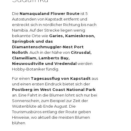
Die
Namaqualand Flower Route
ist 5
Autostunden von Kapstadt entfernt und
erstreckt sich in nördlicher Richtung bis nach
Namibia. Auf der Strecke liegen wenig
bekannte Orte wie
Garies, Kamieskroon,
Springbok und das
Diamantenschmuggler-Nest Port
Nolloth
. Auch in der Nähe von
Citrusdal,
Clanwilliam, Lamberts Bay,
Nieuwoudtville und Vredendal
werden
Hobby-Botaniker fündig.
Für einen
Tagesausflug von Kapstadt
aus
und einen ersten Eindruck bietet sich der
Postberg im West Coast National Park
an. Eine Fahrt in die Blumen lohnt sich nur bei
Sonnenschein, zum Beispiel zur Zeit der
Wüstenblüte ab Ende August. Die
Tourismusbüros entlang der Route geben
Hinweise, wo aktuell die meisten Blumen
blühen.