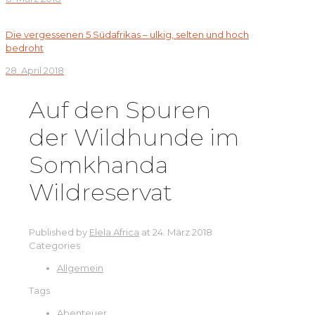
Die vergessenen 5 Südafrikas – ulkig, selten und hoch
bedroht
28. April 2018
Auf den Spuren
der Wildhunde im
Somkhanda
Wildreservat
Published by
Elela Africa
at
24. März 2018
Categories
Allgemein
Tags
Abenteuer