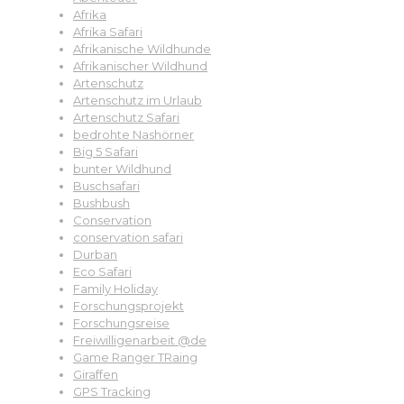
Afrika
Afrika Safari
Afrikanische Wildhunde
Afrikanischer Wildhund
Artenschutz
Artenschutz im Urlaub
Artenschutz Safari
bedrohte Nashörner
Big 5 Safari
bunter Wildhund
Buschsafari
Bushbush
Conservation
conservation safari
Durban
Eco Safari
Family Holiday
Forschungsprojekt
Forschungsreise
Freiwilligenarbeit @de
Game Ranger TRaing
Giraffen
GPS Tracking