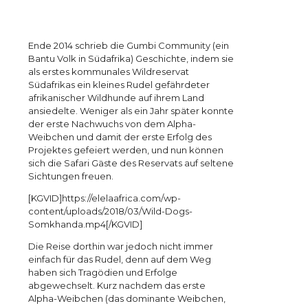
Ende 2014 schrieb die Gumbi Community (ein
Bantu Volk in Südafrika) Geschichte, indem sie
als erstes kommunales Wildreservat
Südafrikas ein kleines Rudel gefährdeter
afrikanischer Wildhunde auf ihrem Land
ansiedelte. Weniger als ein Jahr später konnte
der erste Nachwuchs von dem Alpha-
Weibchen und damit der erste Erfolg des
Projektes gefeiert werden, und nun können
sich die Safari Gäste des Reservats auf seltene
Sichtungen freuen.
[KGVID]https://elelaafrica.com/wp-
content/uploads/2018/03/Wild-Dogs-
Somkhanda.mp4[/KGVID]
Die Reise dorthin war jedoch nicht immer
einfach für das Rudel, denn auf dem Weg
haben sich Tragödien und Erfolge
abgewechselt. Kurz nachdem das erste
Alpha-Weibchen (das dominante Weibchen,