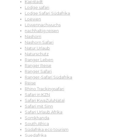
Kapstadt
Lodge safari
Lodge Safari Südafrika
Loewen
Löwennachwuchs
nachhaltig reisen
Nashorn
Nashorn Safari
Natur Urlaub
Naturschutz
Ranger Leben
Ranger Reise
Ranger Safari
Ranger-Safari Südafrika
Reise
Rhino Trackingsafari
Safari in KZN
Safari KwaZuluNatal
Safari mit Sinn
Safari Urlaub Afrika
Somkhanda
South Africa
Südafrika eco tourism
Suedafrika