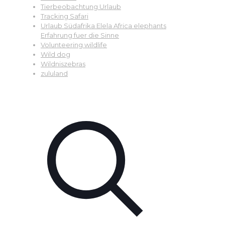
Tierbeobachtung Urlaub
Tracking Safari
Urlaub Südafrika Elela Africa elephants
Erfahrung fuer die Sinne
Volunteering wildlife
Wild dog
Wildniszebras
zululand