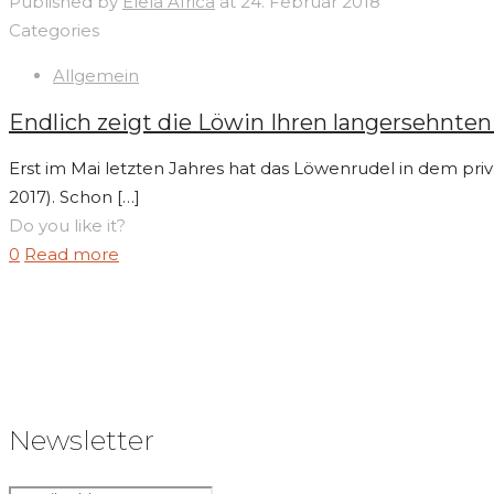
Published by
Elela Africa
at
24. Februar 2018
Categories
Allgemein
Endlich zeigt die Löwin Ihren langersehnte
Erst im Mai letzten Jahres hat das Löwenrudel in dem pri
2017). Schon
[…]
Do you like it?
0
Read more
Newsletter