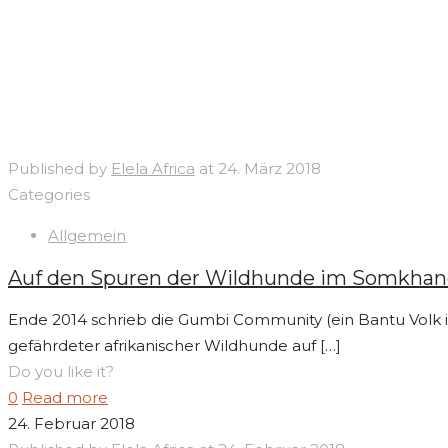
Published by
Elela Africa
at
24. März 2018
Categories
Allgemein
Auf den Spuren der Wildhunde im Somkhan
Ende 2014 schrieb die Gumbi Community (ein Bantu Volk in
gefährdeter afrikanischer Wildhunde auf
[…]
Do you like it?
0
Read more
24. Februar 2018