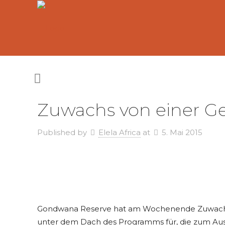
Zuwachs von einer 
Published by
Elela Africa
at
5. Mai 2015
Gondwana Reserve hat am Wochenende Zuwachs
unter dem Dach des Programms für, die zum Auss