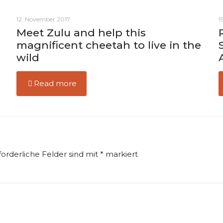
12. November 2017
1
Meet Zulu and help this
magnificent cheetah to live in the
wild
Read more
forderliche Felder sind mit
*
markiert