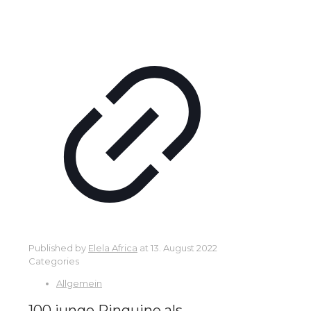
Published by
Elela Africa
at
13. August 2022
Categories
Allgemein
100 junge Pinguine als