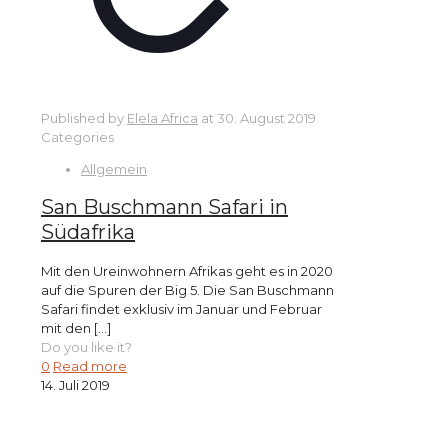
Published by
Elela Africa
at
30. August 2019
Categories
Allgemein
San Buschmann Safari in
Südafrika
Mit den Ureinwohnern Afrikas geht es in 2020
auf die Spuren der Big 5. Die San Buschmann
Safari findet exklusiv im Januar und Februar
mit den
[…]
Do you like it?
0
Read more
14. Juli 2019