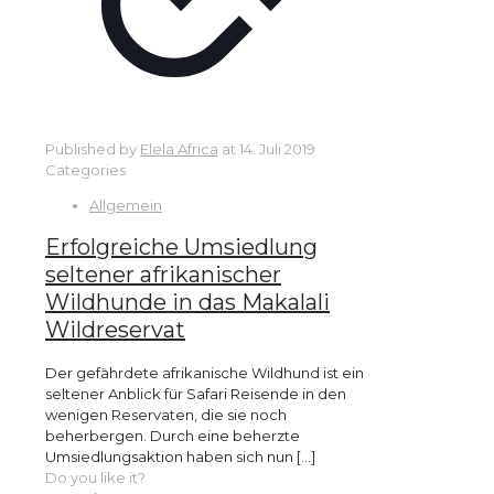
Published by
Elela Africa
at
14. Juli 2019
Categories
Allgemein
Erfolgreiche Umsiedlung
seltener afrikanischer
Wildhunde in das Makalali
Wildreservat
Der gefährdete afrikanische Wildhund ist ein
seltener Anblick für Safari Reisende in den
wenigen Reservaten, die sie noch
beherbergen. Durch eine beherzte
Umsiedlungsaktion haben sich nun
[…]
Do you like it?