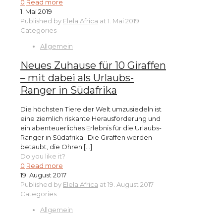
0
Read more
1. Mai 2019
Published by
Elela Africa
at
1. Mai 2019
Categories
Allgemein
Neues Zuhause für 10 Giraffen
– mit dabei als Urlaubs-
Ranger in Südafrika
Die höchsten Tiere der Welt umzusiedeln ist
eine ziemlich riskante Herausforderung und
ein abenteuerliches Erlebnis für die Urlaubs-
Ranger in Südafrika. Die Giraffen werden
betäubt, die Ohren
[…]
Do you like it?
0
Read more
19. August 2017
Published by
Elela Africa
at
19. August 2017
Categories
Allgemein