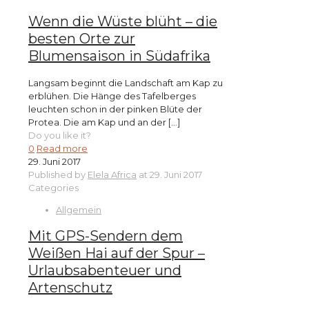
Wenn die Wüste blüht – die
besten Orte zur
Blumensaison in Südafrika
Langsam beginnt die Landschaft am Kap zu
erblühen. Die Hänge des Tafelberges
leuchten schon in der pinken Blüte der
Protea. Die am Kap und an der
[…]
Do you like it?
0
Read more
29. Juni 2017
Published by
Elela Africa
at
29. Juni 2017
Categories
Allgemein
Mit GPS-Sendern dem
Weißen Hai auf der Spur –
Urlaubsabenteuer und
Artenschutz