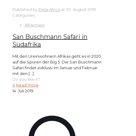
Published by
Elela Africa
at
30. August 2019
Categories
Allgemein
San Buschmann Safari in
Südafrika
Mit den Ureinwohnern Afrikas geht es in 2020
auf die Spuren der Big 5. Die San Buschmann
Safari findet exklusiv im Januar und Februar
mit den
[…]
Do you like it?
0
Read more
14. Juli 2019