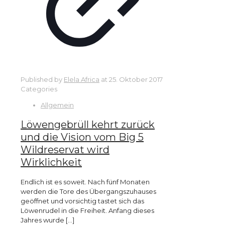
Published by
Elela Africa
at
25. Oktober 2017
Categories
Allgemein
Löwengebrüll kehrt zurück
und die Vision vom Big 5
Wildreservat wird
Wirklichkeit
Endlich ist es soweit. Nach fünf Monaten
werden die Tore des Übergangszuhauses
geöffnet und vorsichtig tastet sich das
Löwenrudel in die Freiheit. Anfang dieses
Jahres wurde
[…]