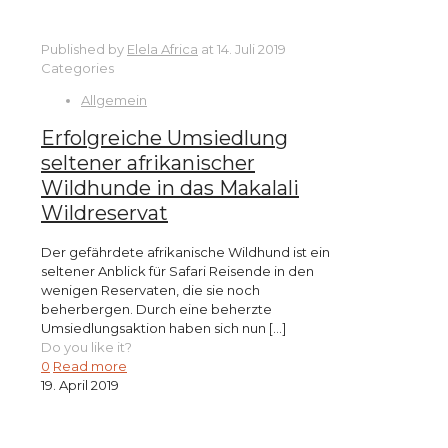
Published by
Elela Africa
at
14. Juli 2019
Categories
Allgemein
Erfolgreiche Umsiedlung
seltener afrikanischer
Wildhunde in das Makalali
Wildreservat
Der gefährdete afrikanische Wildhund ist ein
seltener Anblick für Safari Reisende in den
wenigen Reservaten, die sie noch
beherbergen. Durch eine beherzte
Umsiedlungsaktion haben sich nun
[…]
Do you like it?
0
Read more
19. April 2019