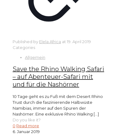
Published by
Elela Africa
at
19. April 2019
Categories
Allgemein
Save the Rhino Walking Safari
– auf Abenteuer-Safari mit
und für die Nashörner
10 Tage geht es zu Fuß mit dem Desert Rhino
Trust durch die faszinierende Halbwüste
Namibias, immer auf den Spuren der
Nashörner. Eine exklusive Rhino Walking
[…]
Do you like it?
0
Read more
6. Januar 2019