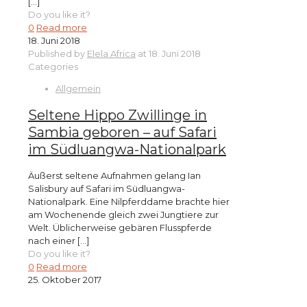
[…]
Do you like it?
0
Read more
18. Juni 2018
Published by
Elela Africa
at
18. Juni 2018
Categories
Allgemein
Seltene Hippo Zwillinge in
Sambia geboren – auf Safari
im Südluangwa-Nationalpark
Äußerst seltene Aufnahmen gelang Ian
Salisbury auf Safari im Südluangwa-
Nationalpark. Eine Nilpferddame brachte hier
am Wochenende gleich zwei Jungtiere zur
Welt. Üblicherweise gebären Flusspferde
nach einer
[…]
Do you like it?
0
Read more
25. Oktober 2017