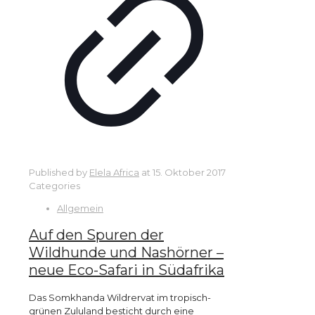
Published by
Elela Africa
at
15. Oktober 2017
Categories
Allgemein
Auf den Spuren der
Wildhunde und Nashörner –
neue Eco-Safari in Südafrika
Das Somkhanda Wildrervat im tropisch-
grünen Zululand besticht durch eine