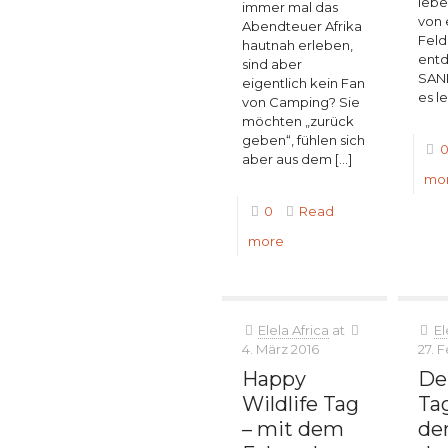
leben
immer mal das
von
Abendteuer Afrika
Feld
hautnah erleben,
entd
sind aber
SANP
eigentlich kein Fan
es l
von Camping? Sie
möchten „zurück
geben“, fühlen sich
aber aus dem
[…]
mo
0
Read
more
Elela Africa
at
El
4. März 2016
27. 
Happy
Der
Wildlife Tag
Tag
– mit dem
de