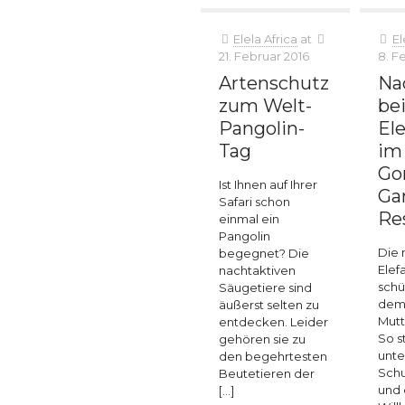
Elela Africa
at
El
21. Februar 2016
8. F
Artenschutz
Na
zum Welt-
be
Pangolin-
El
Tag
im
Go
Ist Ihnen auf Ihrer
Ga
Safari schon
Re
einmal ein
Pangolin
Die
begegnet? Die
Elef
nachtaktiven
schü
Säugetiere sind
dem
äußerst selten zu
Mutt
entdecken. Leider
So s
gehören sie zu
unte
den begehrtesten
Schu
Beutetieren der
und 
[…]