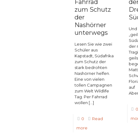
Fahrrad
de
zum Schutz
Dr
der
Sü
Nashörner
Und 
unterwegs
„geil
Süda
Lesen Sie wie zwei
der 
Schüler aus
Trag
Kapstadt, Südafrika
geil
zum Schutz der
bege
stark bedrohten
Matt
Nashörner helfen.
Schw
Eine von vielen
Flor
tollen Campagnen
auf
zum Welt Wildlife
Aben
Tag. Per Fahrrad
wollen
[…]
mo
0
Read
more