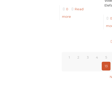
Will
Elef
0
Read
more
mo
1
2
3
4
5
13
N