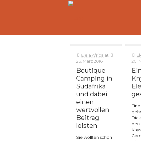
Elela Africa
at
El
26. März 2016
20. 
Boutique
Ein
Camping in
Kn
Südafrika
El
und dabei
ge
einen
Eine
wertvollen
gehe
Beitrag
Dick
den 
leisten
Knys
Gar
Sie wollten schon