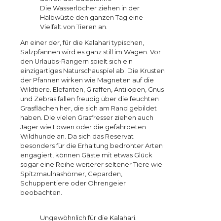
Die Wasserlöcher ziehen in der
Halbwüste den ganzen Tag eine
Vielfalt von Tieren an.
An einer der, für die Kalahari typischen,
Salzpfannen wird es ganz still im Wagen. Vor
den Urlaubs-Rangern spielt sich ein
einzigartiges Naturschauspiel ab. Die Krusten
der Pfannen wirken wie Magneten auf die
Wildtiere. Elefanten, Giraffen, Antilopen, Gnus
und Zebras fallen freudig über die feuchten
Grasflächen her, die sich am Rand gebildet
haben. Die vielen Grasfresser ziehen auch
Jäger wie Löwen oder die gefährdeten
Wildhunde an. Da sich das Reservat
besonders für die Erhaltung bedrohter Arten
engagiert, können Gäste mit etwas Glück
sogar eine Reihe weiterer seltener Tiere wie
Spitzmaulnashörner, Geparden,
Schuppentiere oder Ohrengeier
beobachten.
Ungewöhnlich für die Kalahari.