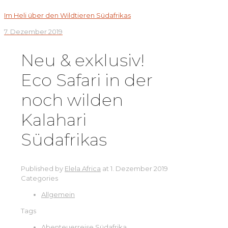
Im Heli über den Wildtieren Südafrikas
7. Dezember 2019
Neu & exklusiv!
Eco Safari in der
noch wilden
Kalahari
Südafrikas
Published by
Elela Africa
at
1. Dezember 2019
Categories
Allgemein
Tags
Abenteuerreise Südafrika