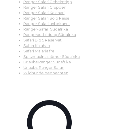
Ranger Safari Geheimtipp
Ranger Safari Gruppen
Ranger Safari Kalahari
Ranger Safari Solo Reise
Ranger Safari unbekannt
Ranger-Safari Südafrika
Rangerausbildung Südafrika
Safari Big 5 Reservat
Safari Kalahari
Safari Malaria frei
Spitzmaulnashörner Südafrika
Urlaubs Ranger Südafrika
Urlaubs-Ranger Safari
Wildhunde beobachten