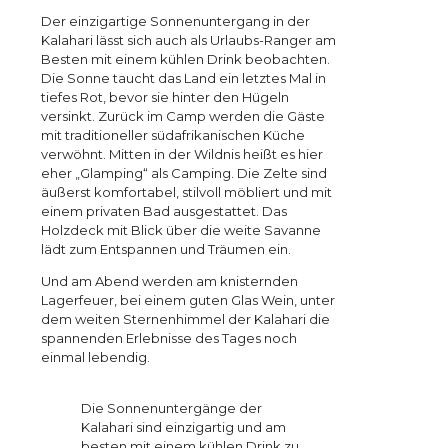
Der einzigartige Sonnenuntergang in der
Kalahari lässt sich auch als Urlaubs-Ranger am
Besten mit einem kühlen Drink beobachten.
Die Sonne taucht das Land ein letztes Mal in
tiefes Rot, bevor sie hinter den Hügeln
versinkt. Zurück im Camp werden die Gäste
mit traditioneller südafrikanischen Küche
verwöhnt. Mitten in der Wildnis heißt es hier
eher „Glamping“ als Camping. Die Zelte sind
äußerst komfortabel, stilvoll möbliert und mit
einem privaten Bad ausgestattet. Das
Holzdeck mit Blick über die weite Savanne
lädt zum Entspannen und Träumen ein.
Und am Abend werden am knisternden
Lagerfeuer, bei einem guten Glas Wein, unter
dem weiten Sternenhimmel der Kalahari die
spannenden Erlebnisse des Tages noch
einmal lebendig.
Die Sonnenuntergänge der
Kalahari sind einzigartig und am
besten mit einem kühlen Drink zu