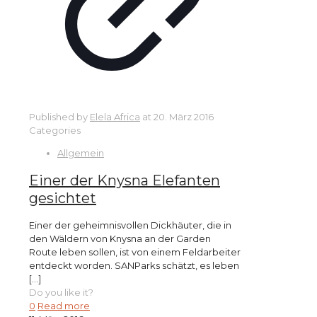
Published by
Elela Africa
at
20. März 2016
Categories
Allgemein
Einer der Knysna Elefanten
gesichtet
Einer der geheimnisvollen Dickhäuter, die in
den Wäldern von Knysna an der Garden
Route leben sollen, ist von einem Feldarbeiter
entdeckt worden. SANParks schätzt, es leben
[…]
Do you like it?
0
Read more