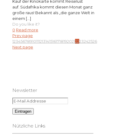
Kauf der Kinokarte kommt Reiselust
auf. Südafrika kommt diesen Monat ganz
große raus! Bekannt als „die ganze Welt in
einem
[…]
Do you like it?
0
Read more
Prev page
1
2
3
4
5
6
7
8
9
10
11
12
13
14
15
16
17
18
19
20
21
22
23
24
25
26
Next page
Newsletter
Nützliche Links