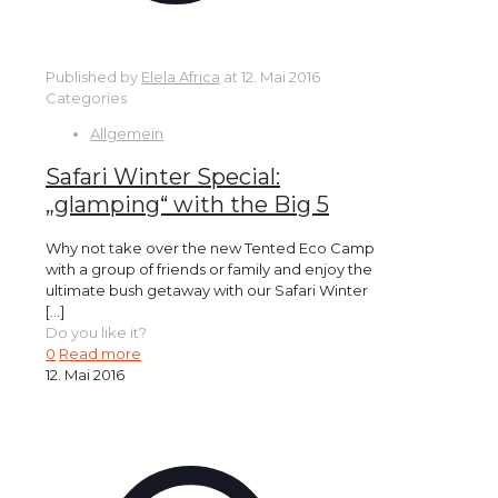
Published by
Elela Africa
at
12. Mai 2016
Categories
Allgemein
Safari Winter Special:
„glamping“ with the Big 5
Why not take over the new Tented Eco Camp
with a group of friends or family and enjoy the
ultimate bush getaway with our Safari Winter
[…]
Do you like it?
0
Read more
12. Mai 2016