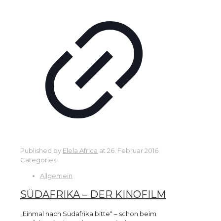
Published by
Elela Africa
at
26. Februar 2016
Categories
Allgemein
SÜDAFRIKA – DER KINOFILM
„Einmal nach Südafrika bitte“ – schon beim