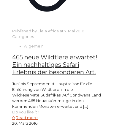
Published by
Elela Africa
at
7. Mai 2016
Categories
Allgemein
465 neue Wildtiere erwartet!
Ein nachhaltiges Safari
Erlebnis der besonderen Art.
Juni bis September ist Hauptsaison für die
Einführung von Wildtieren in die
Wildreservate Südafrikas. Auf Gondwana Land
werden 465 Neuankömmlinge in den
kommenden Monaten erwartet und
[…]
Do you like it?
0
Read more
20. März 2016