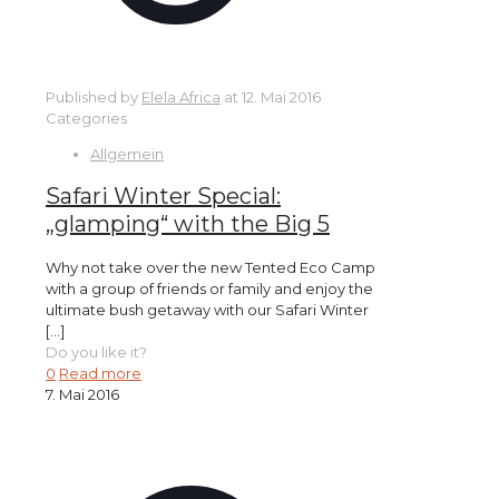
Published by
Elela Africa
at
12. Mai 2016
Categories
Allgemein
Safari Winter Special:
„glamping“ with the Big 5
Why not take over the new Tented Eco Camp
with a group of friends or family and enjoy the
ultimate bush getaway with our Safari Winter
[…]
Do you like it?
0
Read more
7. Mai 2016