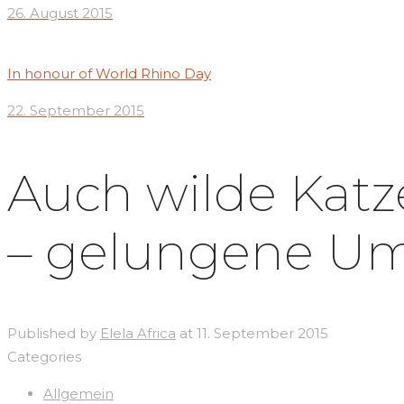
26. August 2015
In honour of World Rhino Day
22. September 2015
Auch wilde Katz
– gelungene Um
Published by
Elela Africa
at
11. September 2015
Categories
Allgemein