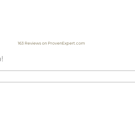
163
Reviews on ProvenExpert.com
Elela Africa
!