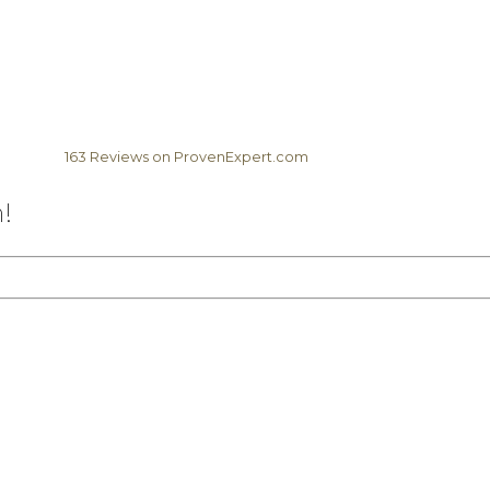
163
Reviews on ProvenExpert.com
Elela Africa
!