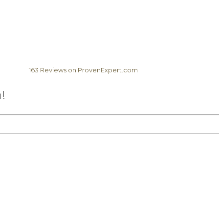
163
Reviews on ProvenExpert.com
Elela Africa
!