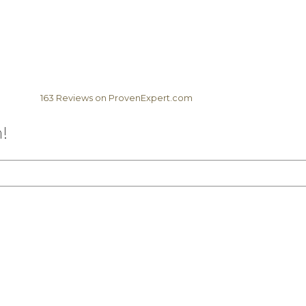
163
Reviews on ProvenExpert.com
Elela Africa
!