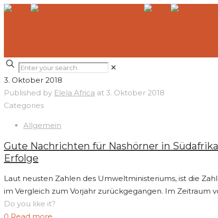
✕
3. Oktober 2018
Published by
Elela Africa
at
3. Oktober 2018
Categories
Allgemein
Gute Nachrichten für Nashörner in Südafrika
Erfolge
Laut neusten Zahlen des Umweltministeriums, ist die Zahl
im Vergleich zum Vorjahr zurückgegangen. Im Zeitraum v
Do you like it?
0
Read more