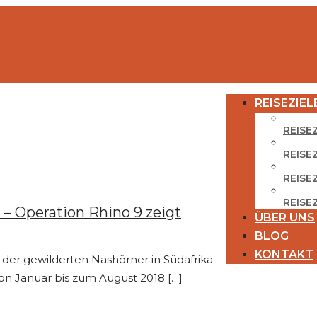
REISEZIEL
REISE
REISE
REISEZ
REISE
 – Operation Rhino 9 zeigt
ÜBER UNS
BLOG
KONTAKT
 der gewilderten Nashörner in Südafrika
on Januar bis zum August 2018
[…]