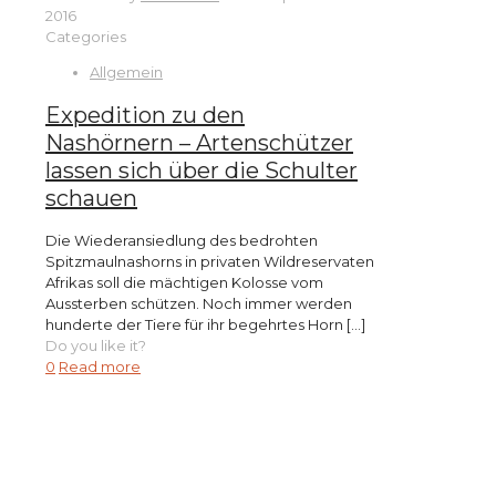
2016
Categories
Allgemein
Expedition zu den
Nashörnern – Artenschützer
lassen sich über die Schulter
schauen
Die Wiederansiedlung des bedrohten
Spitzmaulnashorns in privaten Wildreservaten
Afrikas soll die mächtigen Kolosse vom
Aussterben schützen. Noch immer werden
hunderte der Tiere für ihr begehrtes Horn
[…]
Do you like it?
0
Read more