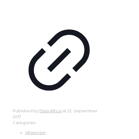
Published by
Elela Africa
at
22. September
2017
Categories
Allgemein