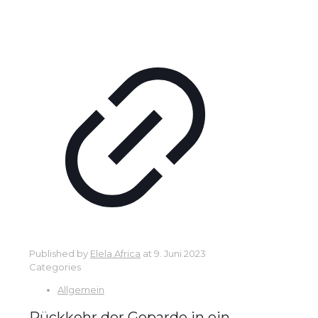
Published by
Elela Africa
at
9. Juni 2023
Categories
Allgemein
Rückkehr der Geparde in ein