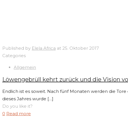
Published by
Elela Africa
at
25. Oktober 2017
Categories
Allgemein
Löwengebrüll kehrt zurück und die Vision vo
Endlich ist es soweit. Nach fünf Monaten werden die Tore 
dieses Jahres wurde
[…]
Do you like it?
0
Read more