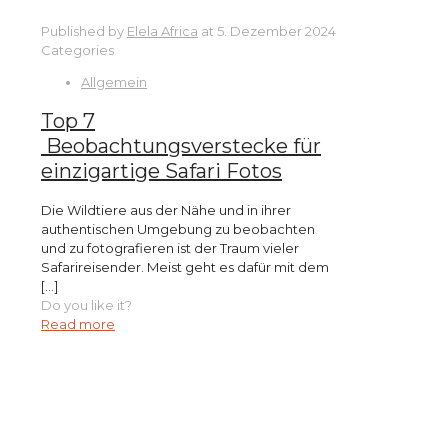
Published by
Elela Africa
at
5. Dezember 2024
Categories
Allgemein
Top 7
Beobachtungsverstecke für
einzigartige Safari Fotos
Die Wildtiere aus der Nähe und in ihrer
authentischen Umgebung zu beobachten
und zu fotografieren ist der Traum vieler
Safarireisender. Meist geht es dafür mit dem
[…]
Do you like it?
Read more