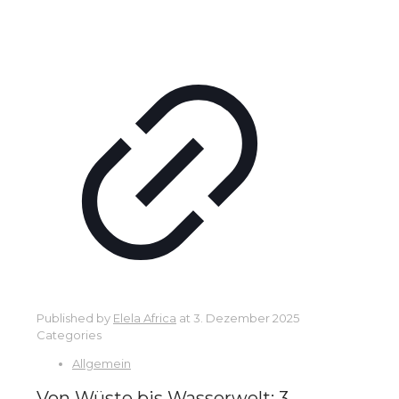
Published by
Elela Africa
at
3. Dezember 2025
Categories
Allgemein
Von Wüste bis Wasserwelt: 3