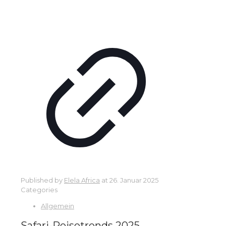
Published by
Elela Africa
at
26. Januar 2025
Categories
Allgemein
Safari-Reisetrends 2025