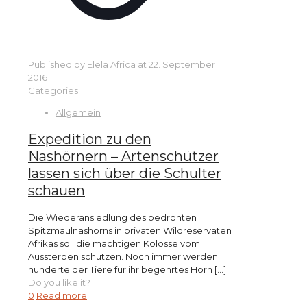
Published by
Elela Africa
at
22. September
2016
Categories
Allgemein
Expedition zu den
Nashörnern – Artenschützer
lassen sich über die Schulter
schauen
Die Wiederansiedlung des bedrohten
Spitzmaulnashorns in privaten Wildreservaten
Afrikas soll die mächtigen Kolosse vom
Aussterben schützen. Noch immer werden
hunderte der Tiere für ihr begehrtes Horn
[…]
Do you like it?
0
Read more