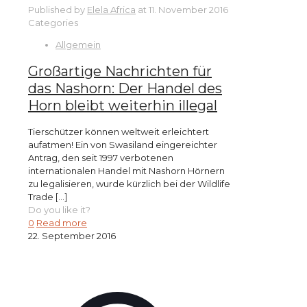
Published by
Elela Africa
at
11. November 2016
Categories
Allgemein
Großartige Nachrichten für
das Nashorn: Der Handel des
Horn bleibt weiterhin illegal
Tierschützer können weltweit erleichtert
aufatmen! Ein von Swasiland eingereichter
Antrag, den seit 1997 verbotenen
internationalen Handel mit Nashorn Hörnern
zu legalisieren, wurde kürzlich bei der Wildlife
Trade
[…]
Do you like it?
0
Read more
22. September 2016