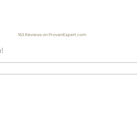
163
Reviews on ProvenExpert.com
Elela Africa
!