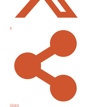
X
Share