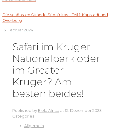
Die schönsten Strände Südafrikas – Teil 1: Kapstadt und
Overberg
15. Februar 2024
Safari im Kruger
Nationalpark oder
im Greater
Kruger? Am
besten beides!
Published by
Elela Africa
at
15. Dezember 2023
Categories
Allgemein