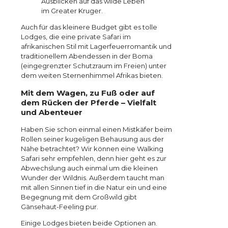
Ausblicken auf das wilde Leben
im Greater Kruger.
Auch für das kleinere Budget gibt es tolle
Lodges, die eine private Safari im
afrikanischen Stil mit Lagerfeuerromantik und
traditionellem Abendessen in der Boma
(eingegrenzter Schutzraum im Freien) unter
dem weiten Sternenhimmel Afrikas bieten.
Mit dem Wagen, zu Fuß oder auf
dem Rücken der Pferde – Vielfalt
und Abenteuer
Haben Sie schon einmal einen Mistkäfer beim
Rollen seiner kugeligen Behausung aus der
Nähe betrachtet? Wir können eine Walking
Safari sehr empfehlen, denn hier geht es zur
Abwechslung auch einmal um die kleinen
Wunder der Wildnis. Außerdem taucht man
mit allen Sinnen tief in die Natur ein und eine
Begegnung mit dem Großwild gibt
Gänsehaut-Feeling pur.
Einige Lodges bieten beide Optionen an.