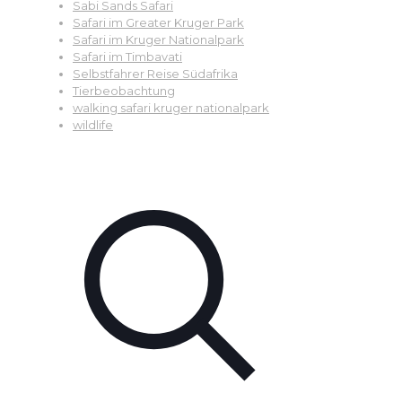
Sabi Sands Safari
Safari im Greater Kruger Park
Safari im Kruger Nationalpark
Safari im Timbavati
Selbstfahrer Reise Südafrika
Tierbeobachtung
walking safari kruger nationalpark
wildlife