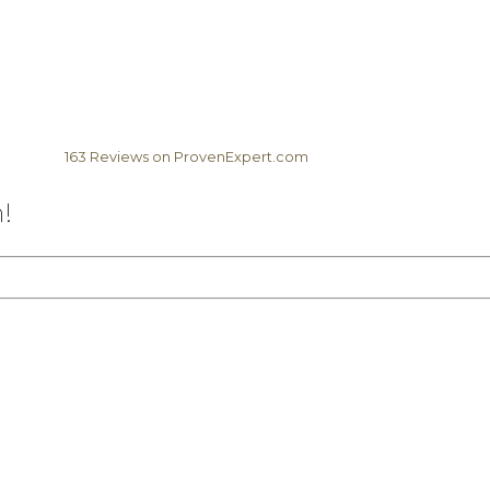
163
Reviews on ProvenExpert.com
Elela Africa
!