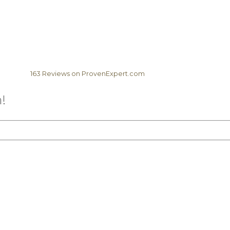
163
Reviews on ProvenExpert.com
Elela Africa
!