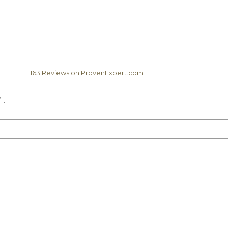
163
Reviews on ProvenExpert.com
Elela Africa
!